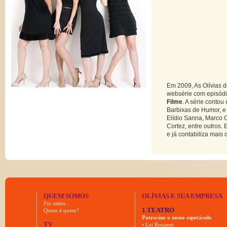
Em 2009, As Olívias d
websérie com episód
Filme
. A série conto
Barbixas de Humor, e 
Elídio Sanna, Marco G
Cortez, entre outros
e já contabiliza mais
QUEM SOMOS
OLÍVIAS E SUA EMPRESA
Foi assim...
1.TEATRO
Quem é quem?
Patrocine o nosso espetáculo
TV
• Lei Rouanet